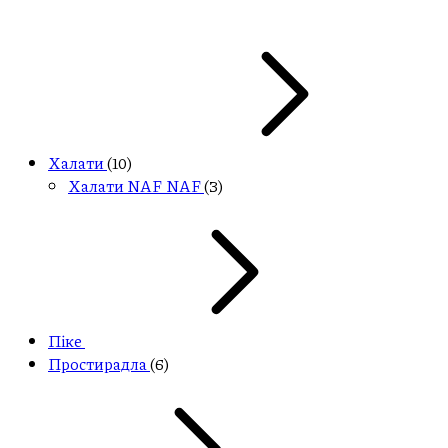
Халати
(10)
Халати NAF NAF
(3)
Піке
Простирадла
(6)