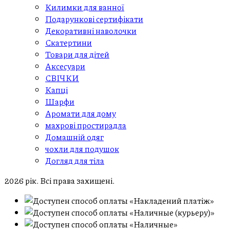
Килимки для ванної
Подарункові сертифікати
Декоративні наволочки
Скатертини
Товари для дітей
Aксесуари
СВІЧКИ
Капці
Шарфи
Аромати для дому
махрові простирадла
Домашній одяг
чохли для подушок
Догляд для тіла
2026 рік. Всі права захищені.