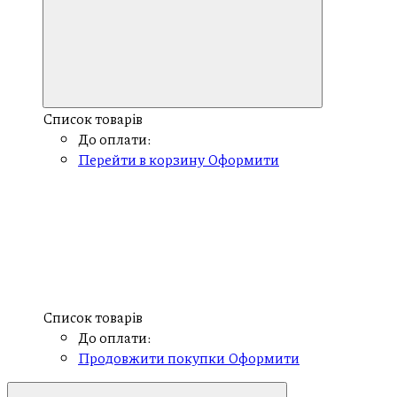
Список товарів
До оплати:
Перейти в корзину
Оформити
Список товарів
До оплати:
Продовжити покупки
Оформити