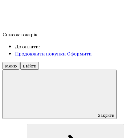
Список товарів
До оплати:
Продовжити покупки
Оформити
Меню
Ввійти
Закрити