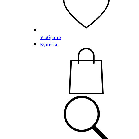
У обране
Купити