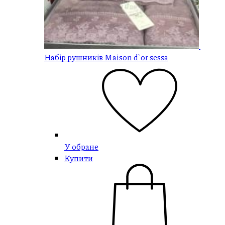
Набір рушників Maison d`or sessa
У обране
Купити