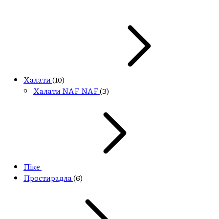
Халати
(10)
Халати NAF NAF
(3)
Піке
Простирадла
(6)