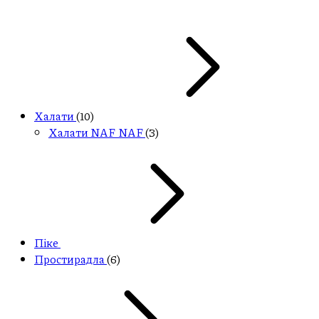
Халати
(10)
Халати NAF NAF
(3)
Піке
Простирадла
(6)