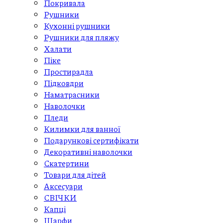
Покривала
Рушники
Кухонні рушники
Рушники для пляжу
Халати
Піке
Простирадла
Підковдри
Наматрасники
Наволочки
Пледи
Килимки для ванної
Подарункові сертифікати
Декоративні наволочки
Скатертини
Товари для дітей
Aксесуари
СВІЧКИ
Капці
Шарфи