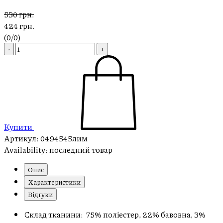
530 грн.
424 грн.
(
0
/
0
)
-
+
Купити
Артикул:
0494545лим
Availability:
последний товар
Опис
Характеристики
Відгуки
Склад тканини: 75% поліестер, 22% бавовна, 3%