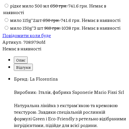
рідке мило 500 мл
650 грн.
741.6 грн.
Немає в
наявності
мило 115g*2шт
650 грн.
741.6 грн.
Немає в наявності
мило 150g*3 шт
910 грн.
1038 грн.
Немає в наявності
Повідомити коли буде
Артикул:
708979ofd
Немає в наявності
Опис
Відгуки
Бренд: La Florentina
Виробник: Італія, фабрика Saponerie Mario Fissi Srl
Натуральна лінійка з екстрам'якою та кремовою
текстурою. Завдяки спеціальній рослинній
формулі Green і Eco-Friendly з ретельно відібраними
інгрідієнтами, підійде для всієї родини.