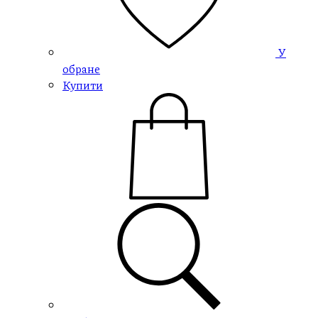
У
обране
Купити