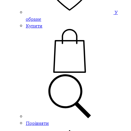
У
обране
Купити
Порівняти