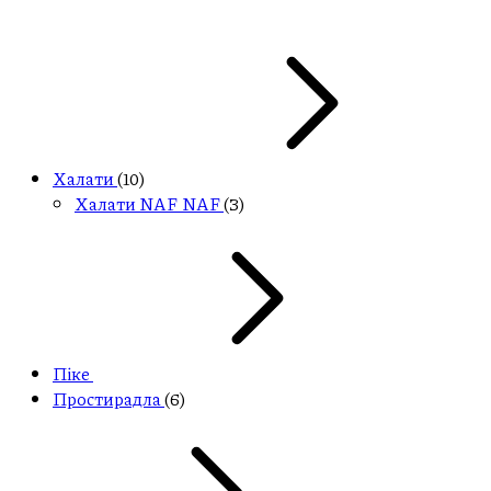
Халати
(10)
Халати NAF NAF
(3)
Піке
Простирадла
(6)