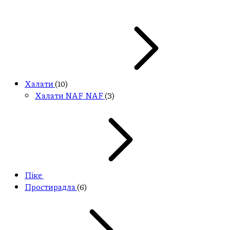
Халати
(10)
Халати NAF NAF
(3)
Піке
Простирадла
(6)