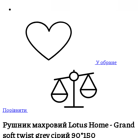
У обране
Порівняти
Рушник махровий Lotus Home - Grand
soft twist grey сірий 90*150