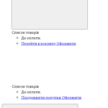
Список товарів
До оплати:
Перейти в корзину
Оформити
Список товарів
До оплати:
Продовжити покупки
Оформити