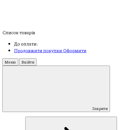
Список товарів
До оплати:
Продовжити покупки
Оформити
Меню
Ввійти
Закрити